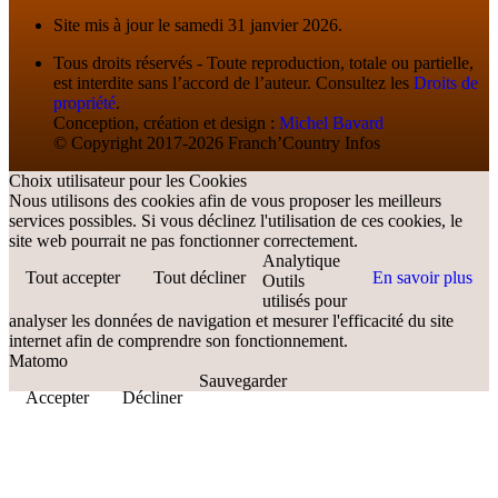
Site mis à jour le samedi 31 janvier 2026.
Tous droits réservés - Toute reproduction, totale ou partielle,
est interdite sans l’accord de l’auteur. Consultez les
Droits de
propriété
.
Conception, création et design :
Michel Bavard
© Copyright 2017-2026 Franch’Country Infos
Choix utilisateur pour les Cookies
Nous utilisons des cookies afin de vous proposer les meilleurs
services possibles. Si vous déclinez l'utilisation de ces cookies, le
site web pourrait ne pas fonctionner correctement.
Analytique
Tout accepter
Tout décliner
En savoir plus
Outils
utilisés pour
analyser les données de navigation et mesurer l'efficacité du site
internet afin de comprendre son fonctionnement.
Matomo
Sauvegarder
Accepter
Décliner