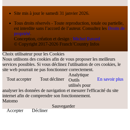
Site mis à jour le samedi 31 janvier 2026.
Tous droits réservés - Toute reproduction, totale ou partielle,
est interdite sans l’accord de l’auteur. Consultez les
Droits de
propriété
.
Conception, création et design :
Michel Bavard
© Copyright 2017-2026 Franch’Country Infos
Choix utilisateur pour les Cookies
Nous utilisons des cookies afin de vous proposer les meilleurs
services possibles. Si vous déclinez l'utilisation de ces cookies, le
site web pourrait ne pas fonctionner correctement.
Analytique
Tout accepter
Tout décliner
En savoir plus
Outils
utilisés pour
analyser les données de navigation et mesurer l'efficacité du site
internet afin de comprendre son fonctionnement.
Matomo
Sauvegarder
Accepter
Décliner