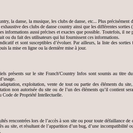
untry, la danse, la musique, les clubs de danse, etc... Plus précisément d
xhaustive des clubs de danse country ainsi que les différentes sorties (Ba
des informations aussi précises et exactes que possible. Toutefois, il ne
it ou du fait des utilisateurs qui lui fournissent ces informations.
ndicatif et sont susceptibles d’évoluer. Par ailleurs, la liste des sortie
uis la mise en ligne ou la dernière mise à jour.
iels présents sur le site Franch'Country Infos sont soumis au titre du d
 d’usage.
adaptation, exploitation, vente de tout ou partie des éléments du site,
loitation non autorisée du site ou de l’un des éléments qu’il contient s
 Code de Propriété Intellectuelle.
ficultés rencontrées lors de l’accès à son site ou pour toute défaillance
accès au site, et résultant de l’apparition d’un bug, d’une incompatibilité
.