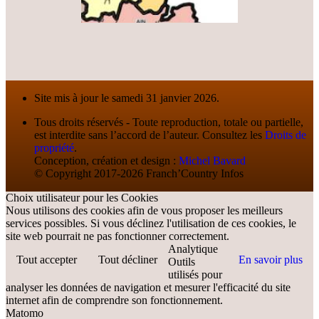
Site mis à jour le samedi 31 janvier 2026.
Tous droits réservés - Toute reproduction, totale ou partielle,
est interdite sans l’accord de l’auteur. Consultez les
Droits de
propriété
.
Conception, création et design :
Michel Bavard
© Copyright 2017-2026 Franch’Country Infos
Choix utilisateur pour les Cookies
Nous utilisons des cookies afin de vous proposer les meilleurs
services possibles. Si vous déclinez l'utilisation de ces cookies, le
site web pourrait ne pas fonctionner correctement.
Analytique
Tout accepter
Tout décliner
En savoir plus
Outils
utilisés pour
analyser les données de navigation et mesurer l'efficacité du site
internet afin de comprendre son fonctionnement.
Matomo