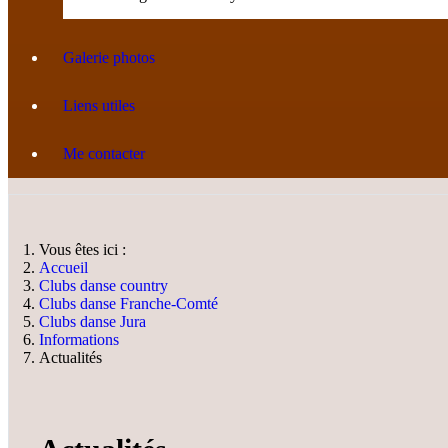
Galerie photos
Liens utiles
Me contacter
Vous êtes ici :
Accueil
Clubs danse country
Clubs danse Franche-Comté
Clubs danse Jura
Informations
Actualités