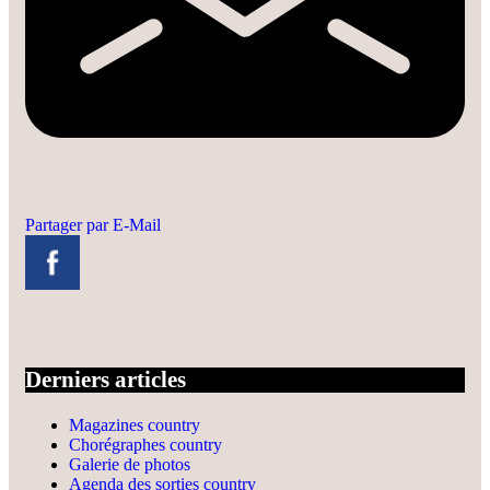
Partager par E-Mail
Derniers articles
Magazines country
Chorégraphes country
Galerie de photos
Agenda des sorties country