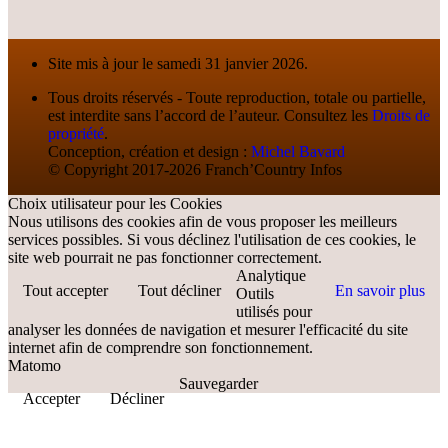
Site mis à jour le samedi 31 janvier 2026.
Tous droits réservés - Toute reproduction, totale ou partielle,
est interdite sans l’accord de l’auteur. Consultez les
Droits de
propriété
.
Conception, création et design :
Michel Bavard
© Copyright 2017-2026 Franch’Country Infos
Choix utilisateur pour les Cookies
Nous utilisons des cookies afin de vous proposer les meilleurs
services possibles. Si vous déclinez l'utilisation de ces cookies, le
site web pourrait ne pas fonctionner correctement.
Analytique
Tout accepter
Tout décliner
En savoir plus
Outils
utilisés pour
analyser les données de navigation et mesurer l'efficacité du site
internet afin de comprendre son fonctionnement.
Matomo
Sauvegarder
Accepter
Décliner