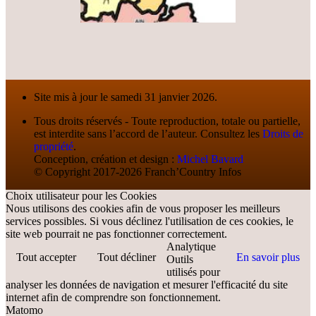
Site mis à jour le samedi 31 janvier 2026.
Tous droits réservés - Toute reproduction, totale ou partielle,
est interdite sans l’accord de l’auteur. Consultez les
Droits de
propriété
.
Conception, création et design :
Michel Bavard
© Copyright 2017-2026 Franch’Country Infos
Choix utilisateur pour les Cookies
Nous utilisons des cookies afin de vous proposer les meilleurs
services possibles. Si vous déclinez l'utilisation de ces cookies, le
site web pourrait ne pas fonctionner correctement.
Analytique
Tout accepter
Tout décliner
En savoir plus
Outils
utilisés pour
analyser les données de navigation et mesurer l'efficacité du site
internet afin de comprendre son fonctionnement.
Matomo