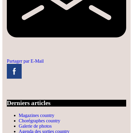
Partager par E-Mail
Derniers articles
Magazines country
Chorégraphes country
Galerie de photos
Agenda des sorties country