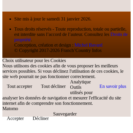
Site mis à jour le samedi 31 janvier 2026.
Tous droits réservés - Toute reproduction, totale ou partielle,
est interdite sans l’accord de l’auteur. Consultez les
Droits de
propriété
.
Conception, création et design :
Michel Bavard
© Copyright 2017-2026 Franch’Country Infos
Choix utilisateur pour les Cookies
Nous utilisons des cookies afin de vous proposer les meilleurs
services possibles. Si vous déclinez l'utilisation de ces cookies, le
site web pourrait ne pas fonctionner correctement.
Analytique
Tout accepter
Tout décliner
En savoir plus
Outils
utilisés pour
analyser les données de navigation et mesurer l'efficacité du site
internet afin de comprendre son fonctionnement.
Matomo
Sauvegarder
Accepter
Décliner