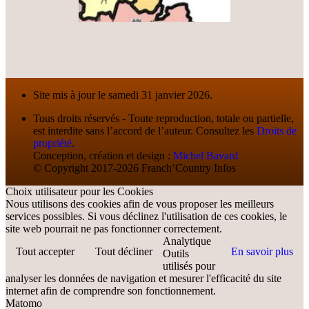
Site mis à jour le samedi 31 janvier 2026.
Tous droits réservés - Toute reproduction, totale ou partielle,
est interdite sans l’accord de l’auteur. Consultez les
Droits de
propriété
.
Conception, création et design :
Michel Bavard
© Copyright 2017-2026 Franch’Country Infos
Choix utilisateur pour les Cookies
Nous utilisons des cookies afin de vous proposer les meilleurs
services possibles. Si vous déclinez l'utilisation de ces cookies, le
site web pourrait ne pas fonctionner correctement.
Analytique
Tout accepter
Tout décliner
En savoir plus
Outils
utilisés pour
analyser les données de navigation et mesurer l'efficacité du site
internet afin de comprendre son fonctionnement.
Matomo