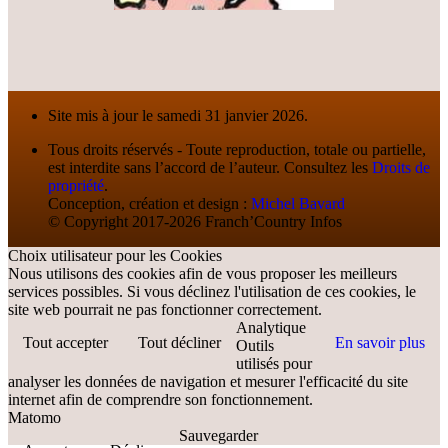
Site mis à jour le samedi 31 janvier 2026.
Tous droits réservés - Toute reproduction, totale ou partielle,
est interdite sans l’accord de l’auteur. Consultez les
Droits de
propriété
.
Conception, création et design :
Michel Bavard
© Copyright 2017-2026 Franch’Country Infos
Choix utilisateur pour les Cookies
Nous utilisons des cookies afin de vous proposer les meilleurs
services possibles. Si vous déclinez l'utilisation de ces cookies, le
site web pourrait ne pas fonctionner correctement.
Analytique
Tout accepter
Tout décliner
En savoir plus
Outils
utilisés pour
analyser les données de navigation et mesurer l'efficacité du site
internet afin de comprendre son fonctionnement.
Matomo
Sauvegarder