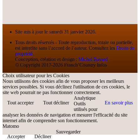
Site mis à jour le samedi 31 janvier 2026.
Tous droits réservés - Toute reproduction, totale ou partielle,
est interdite sans l’accord de l’auteur. Consultez les
Droits de
propriété
.
Conception, création et design :
Michel Bavard
© Copyright 2017-2026 Franch’Country Infos
Choix utilisateur pour les Cookies
Nous utilisons des cookies afin de vous proposer les meilleurs
services possibles. Si vous déclinez l'utilisation de ces cookies, le
site web pourrait ne pas fonctionner correctement.
Analytique
Tout accepter
Tout décliner
En savoir plus
Outils
utilisés pour
analyser les données de navigation et mesurer l'efficacité du site
internet afin de comprendre son fonctionnement.
Matomo
Sauvegarder
Accepter
Décliner