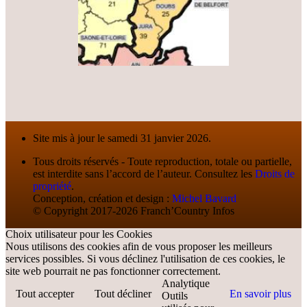
Site mis à jour le samedi 31 janvier 2026.
Tous droits réservés - Toute reproduction, totale ou partielle,
est interdite sans l’accord de l’auteur. Consultez les
Droits de
propriété
.
Conception, création et design :
Michel Bavard
© Copyright 2017-2026 Franch’Country Infos
Choix utilisateur pour les Cookies
Nous utilisons des cookies afin de vous proposer les meilleurs
services possibles. Si vous déclinez l'utilisation de ces cookies, le
site web pourrait ne pas fonctionner correctement.
Analytique
Tout accepter
Tout décliner
En savoir plus
Outils