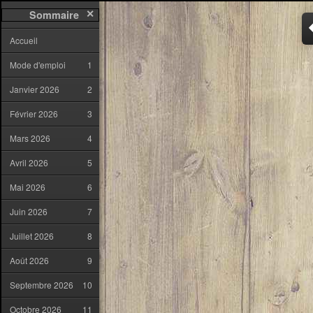
✕
Sommaire
Accueil
Mode d'emploi
1
Janvier 2026
2
Février 2026
3
Mars 2026
4
Avril 2026
5
Mai 2026
6
Juin 2026
7
Juillet 2026
8
Août 2026
9
Septembre 2026
10
Octobre 2026
11