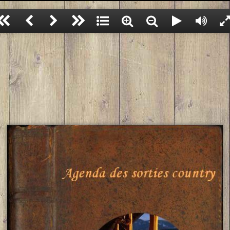
************************** JANVIER 2026 **************************
**** Copyright 2025 ****
Dimanche 04 janvier 2026
* Après-midi Country
Salle Devosge à
DIJON (21)
Organisé par Chouette Country
Cet agenda est protégé par les droits d’auteur.
14h à 19h Bal CD Country et New line - Tarif 10 €
"L’auteur bénéficie d’un droit moral, qui reconnaît dans l’œuvre l’expression de la personnalité
Infos : Tél : 06 83 57 89 11
21ninette@orange.fr
de l’auteur et la protège à ce titre. Il est essentiel lors de toute utilisation d’une œuvre ou d’une
Bulletin de réservation
partie d’une œuvre d’avoir le consentement de son auteur, au risque sinon d’être condamné à
payer des dommages et intérêts pour contrefaçon, conformément aux dispositions des articles
Dimanche 11 janvier 2026
L.335-2 et suivants du Code de Propriété Intellectuelle."
* Après-midi Country
Salle des Fêtes à
St LEGER LES PARAY (71)
Organisé par St Léger les Paray Country Club
13h30 à 14h Danses à la demande
14h Bal CD Country