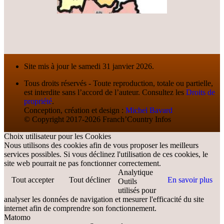
Site mis à jour le samedi 31 janvier 2026.
Tous droits réservés - Toute reproduction, totale ou partielle,
est interdite sans l’accord de l’auteur. Consultez les
Droits de
propriété
.
Conception, création et design :
Michel Bavard
© Copyright 2017-2026 Franch’Country Infos
Choix utilisateur pour les Cookies
Nous utilisons des cookies afin de vous proposer les meilleurs
services possibles. Si vous déclinez l'utilisation de ces cookies, le
site web pourrait ne pas fonctionner correctement.
Analytique
Tout accepter
Tout décliner
En savoir plus
Outils
utilisés pour
analyser les données de navigation et mesurer l'efficacité du site
internet afin de comprendre son fonctionnement.
Matomo